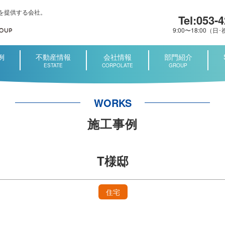
を提供する会社。
Tel:053-
9:00〜18:00（
例
不動産情報
会社情報
部門紹介
ESTATE
CORPOLATE
GROUP
WORKS
施工事例
T様邸
住宅