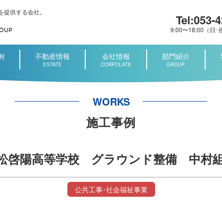
を提供する会社。
Tel:053-
9:00〜18:00（
例
不動産情報
会社情報
部門紹介
ESTATE
CORPOLATE
GROUP
WORKS
施工事例
松啓陽高等学校 グラウンド整備 中村組
公共工事･社会福祉事業