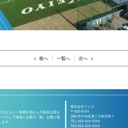
前へ
一覧へ
次へ
株式会社リンク
〒433-8104
に応えるべく事業計画から不動産活用ま
浜松市中央区東三方町228-1
ナーとして地域と企業の「輪」を繋げ価
TEL.053-424-5000
します。
FAX.053-424-5003